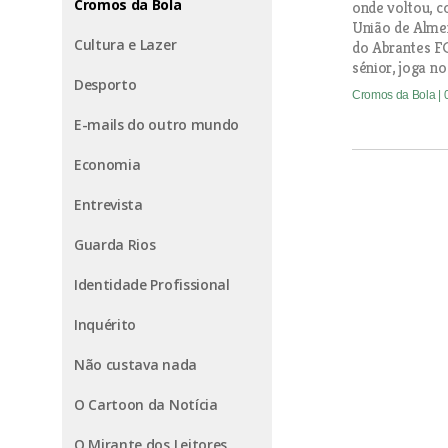
Cromos da Bola
onde voltou, c
União de Almei
Cultura e Lazer
do Abrantes FC
sénior, joga n
Desporto
Cromos da Bola
|
E-mails do outro mundo
Economia
Entrevista
Guarda Rios
Identidade Profissional
Inquérito
Não custava nada
O Cartoon da Notícia
O Mirante dos Leitores