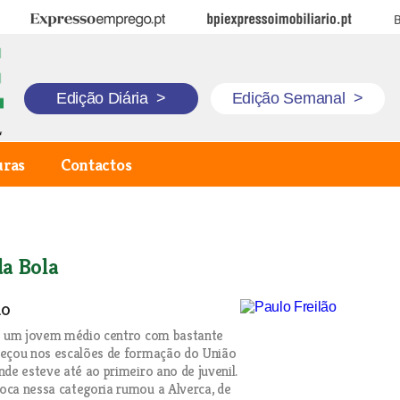
Expresso Emprego
BPI Expresso Imobiliário
B
Edição Diária
>
Edição Semanal
>
uras
Contactos
a Bola
ão
 é um jovem médio centro com bastante
meçou nos escalões de formação do União
nde esteve até ao primeiro ano de juvenil.
ca nessa categoria rumou a Alverca, de