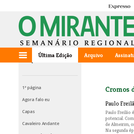
Expresso
Última Edição
Arquivo
Assinat
Edição de 2006.09.06
1ª página
Cromos d
Agora falo eu
Paulo Freil
Capas
Paulo Freilão
potencial. Co
Cavaleiro Andante
de Almeirim, o
Na segunda épo