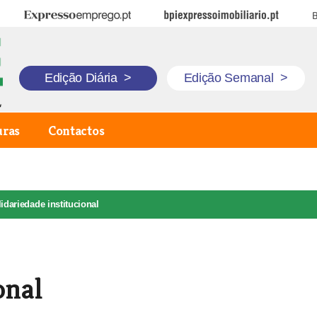
Expresso Emprego
BPI Expresso Imobiliário
B
Edição Diária
>
Edição Semanal
>
uras
Contactos
idariedade institucional
onal