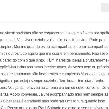
ue vivem sozinhas não se esqueceram das que o fazem por opçã
que nasci. Vou viver sozinho até ao fim da minha vida. Pode parec
uito simples. Mesmo quando estou acompanhado e bem acompanhad
m os outros tudo aquilo que me ocorre em pensamento. Não sei o
 parecido com o que sinto. Há milhares de ideias a cruzarem-me 
plicá-las todas aos meus interlocutores. Às vezes nem eu próprio
e os seres humanos são fascinentes e complexos.Mas voltemos ao
significa que esteja sempre sozinho. Tem horas, tem dias. Tenho
o. Vou jantar fora, vou ao cinema e a um ou outro concerto. De 
isitas. Adoro conversar. Já vivi acompanhado mas nem sempre as
 (s) pessoas é agradável mas pode ser uma tortura quando isso
eensão. Penso que o actor Raul Solnado e a esposa sempre viveram