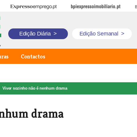
Expresso Emprego
BPI Expresso Imobiliário
B
Edição Diária
>
Edição Semanal
>
uras
Contactos
Viver sozinho não é nenhum drama
nenhum drama