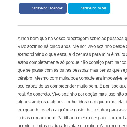
partilhe no Facebook
partilhe no Twitter
Ainda bem que na vossa reportagem sobre as pessoas q
Vivo sozinho há cinco anos. Melhor, vivo sozinho desde 
extraordinário o que estou a dizer mas para mim é m
estou completamente só porque não consigo partilhar co
que se passa com as outras pessoas mas penso que seja
cérebro. Mesmo com muita boa vontade era impossível ex
sou capaz de as compreender muito bem. É por isso qu
real. Ao concreto. Vivo sozinho por opção mas isso não 
alguns amigos e alguns conhecidos com quem me relacion
em quando recebo alguém e gosto de cozinhar para as v
coisas corriam bem. Partilhar o mesmo espaço com outra
acontece todos os dias. Instala-se a rotina. A incompr