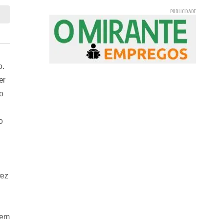
o.
er
o
o
vez
 em