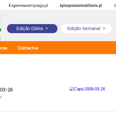
Expresso Emprego
BPI Expresso Imobiliário
B
Edição Diária
>
Edição Semanal
>
uras
Contactos
-03-26
16