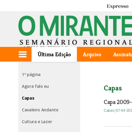
Expresso
Edição de 2009.03.26
Última Edição
Arquivo
Assinat
1ª página
Agora falo eu
Capas
Capas
Capa 2009
Cavaleiro Andante
Capas
| 07-04-20
Cultura e Lazer