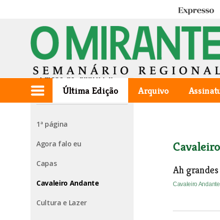
Expresso
Edição de 2009.03.26
Última Edição
Arquivo
Assinat
1ª página
Agora falo eu
Cavaleir
Capas
Ah grandes
Cavaleiro Andante
Cavaleiro Andant
Cultura e Lazer