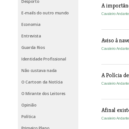
Desporto
A importânc
E-mails do outro mundo
Cavaleiro Andant
Economia
Entrevista
Aviso à nav
Guarda Rios
Cavaleiro Andant
Identidade Profissional
Não custava nada
A Polícia d
O Cartoon da Notícia
Cavaleiro Andant
O Mirante dos Leitores
Opinião
Afinal exist
Política
Cavaleiro Andant
Primeiro Plano