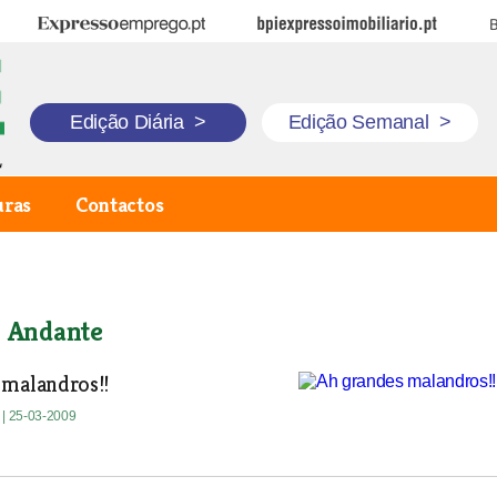
Expresso Emprego
BPI Expresso Imobiliário
B
Edição Diária
>
Edição Semanal
>
uras
Contactos
o Andante
 malandros!!
e
| 25-03-2009