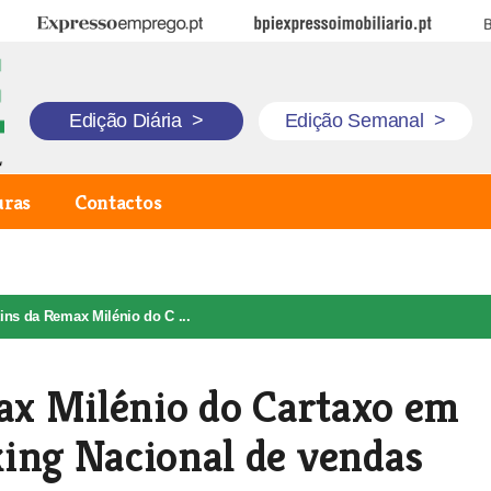
Expresso Emprego
BPI Expresso Imobiliário
B
Edição Diária
>
Edição Semanal
>
uras
Contactos
ins da Remax Milénio do C ...
x Milénio do Cartaxo em
ing Nacional de vendas