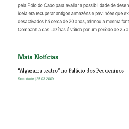
pela Pólo do Cabo para avaliar a possibilidade de desenv
ideia era recuperar antigos armazéns e pavilhões que ex
desactivados há cerca de 20 anos, afirmou a mesma fo
Companhia das Lezírias é válida por um período de 25 an
Mais Notícias
“Algazarra teatro” no Palácio dos Pequeninos
Sociedade
| 25-03-2009
ARCAS comemora 23 anos com gala em Samora
Sociedade
| 25-03-2009