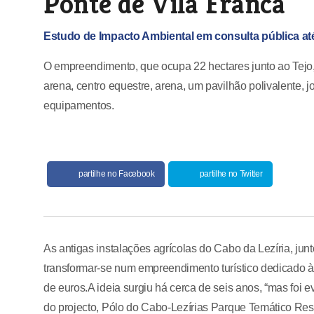
Ponte de Vila Franca
Estudo de Impacto Ambiental em consulta pública até
O empreendimento, que ocupa 22 hectares junto ao Tejo, v
arena, centro equestre, arena, um pavilhão polivalente, j
equipamentos.
partilhe no Facebook
partilhe no Twitter
As antigas instalações agrícolas do Cabo da Lezíria, ju
transformar-se num empreendimento turístico dedicado à 
de euros.A ideia surgiu há cerca de seis anos, “mas foi 
do projecto, Pólo do Cabo-Lezírias Parque Temático Reso