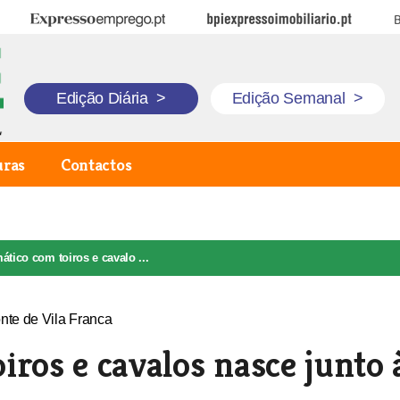
Expresso Emprego
BPI Expresso Imobiliário
B
Edição Diária
>
Edição Semanal
>
uras
Contactos
ático com toiros e cavalo ...
iros e cavalos nasce junto 