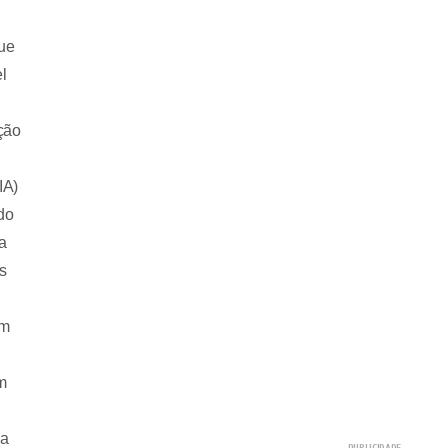
ue
l
ção
IA)
do
a
os
em
m
da