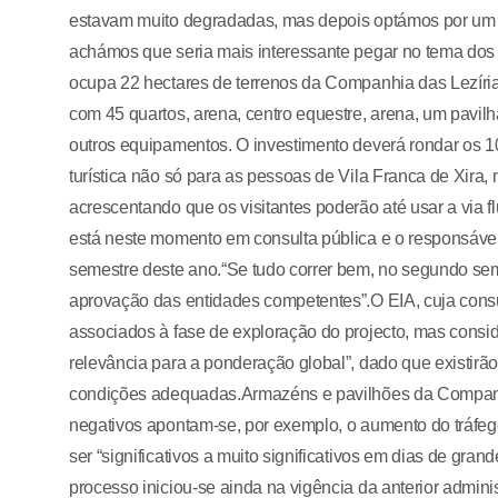
estavam muito degradadas, mas depois optámos por um p
achámos que seria mais interessante pegar no tema dos
ocupa 22 hectares de terrenos da Companhia das Lezírias 
com 45 quartos, arena, centro equestre, arena, um pavilh
outros equipamentos. O investimento deverá rondar os 10
turística não só para as pessoas de Vila Franca de Xira, 
acrescentando que os visitantes poderão até usar a via f
está neste momento em consulta pública e o responsáve
semestre deste ano.“Se tudo correr bem, no segundo seme
aprovação das entidades competentes”.O EIA, cuja consul
associados à fase de exploração do projecto, mas conside
relevância para a ponderação global”, dado que existirã
condições adequadas.Armazéns e pavilhões da Companh
negativos apontam-se, por exemplo, o aumento do tráf
ser “significativos a muito significativos em dias de gra
processo iniciou-se ainda na vigência da anterior admin