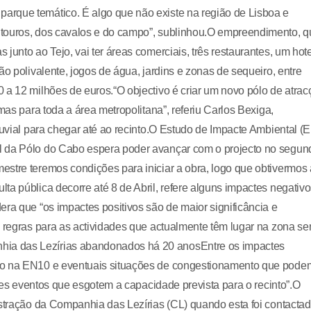
arque temático. É algo que não existe na região de Lisboa e
 touros, dos cavalos e do campo”, sublinhou.O empreendimento, q
junto ao Tejo, vai ter áreas comerciais, três restaurantes, um hote
ão polivalente, jogos de água, jardins e zonas de sequeiro, entre
 a 12 milhões de euros.“O objectivo é criar um novo pólo de atrac
mas para toda a área metropolitana”, referiu Carlos Bexiga,
luvial para chegar até ao recinto.O Estudo de Impacte Ambiental (E
l da Pólo do Cabo espera poder avançar com o projecto no segun
stre teremos condições para iniciar a obra, logo que obtivermos 
ta pública decorre até 8 de Abril, refere alguns impactes negativ
ra que “os impactes positivos são de maior significância e
o regras para as actividades que actualmente têm lugar na zona s
ia das Lezírias abandonados há 20 anosEntre os impactes
ego na EN10 e eventuais situações de congestionamento que pode
ndes eventos que esgotem a capacidade prevista para o recinto”.O
istração da Companhia das Lezírias (CL) quando esta foi contacta