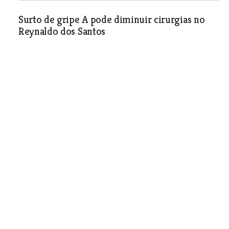
Surto de gripe A pode diminuir cirurgias no
Reynaldo dos Santos
Caso se verifique um grave surto de gripe A, o Hospital de
Reynaldo dos Santos pode ter que alocar recursos e áreas
de internamento cirúrgico. Esta seria uma situação limite
que a falta de espaço existente no hospital pode tornar
uma realidade. As cirurgias da urgência, no entanto, estão
garantidas.
Sociedade
| 10-12-2009
Câmara vai apoiar obras
urgentes na Ermida de São
Romão
Sociedade
| 10-12-2009