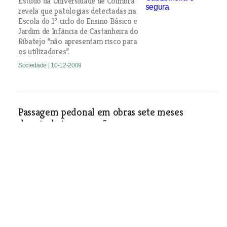
Estudo da Universidade de Coimbra
revela que patologias detectadas na
Escola do 1º ciclo do Ensino Básico e
Jardim de Infância de Castanheira do
Ribatejo “não apresentam risco para
os utilizadores”.
Sociedade
| 10-12-2009
Passagem pedonal em obras sete meses
depois da inauguração
A nova passagem superior pedonal da estação de
comboios de Vila Franca de Xira foi inaugurada em Maio
deste ano mas já vai ser alvo de obras. Tudo porque uma
parte da estrutura não é coberta e nos dias de chuva a
água inunda o espaço causando incómodos aos utentes.
Sociedade
| 10-12-2009