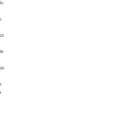
do
s
or
de
das
e
a