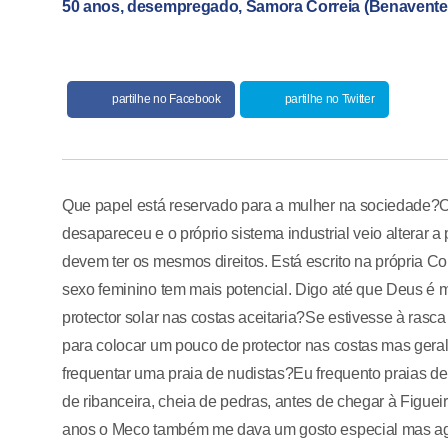
50 anos, desempregado, Samora Correia (Benavente
partilhe no Facebook
partilhe no Twitter
Que papel está reservado para a mulher na sociedade?O c
desapareceu e o próprio sistema industrial veio altera
devem ter os mesmos direitos. Está escrito na própria C
sexo feminino tem mais potencial. Digo até que Deus é 
protector solar nas costas aceitaria?Se estivesse à ra
para colocar um pouco de protector nas costas mas gera
frequentar uma praia de nudistas?Eu frequento praias de
de ribanceira, cheia de pedras, antes de chegar à Figu
anos o Meco também me dava um gosto especial mas ago