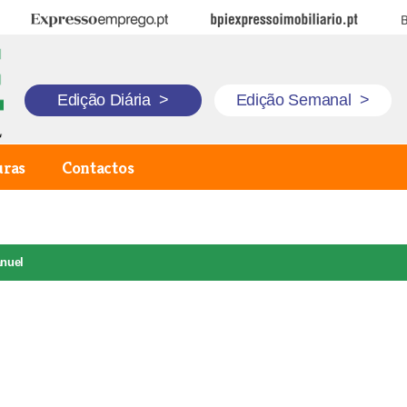
Expresso Emprego
BPI Expresso Imobiliário
B
Edição Diária
>
Edição Semanal
>
uras
Contactos
nuel