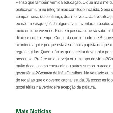
Penso que também vem da educação. O que mais me cust
praticavam um nu integral mas com tudo incluído. Seri
companheira, da confiança, dos motivos… Já tive situaçõ
eu não me esqueço”. Já alguma vez inventaram boatos a s
meio em que vivemos. Existem pessoas que só sabem diz
diluir-se com o tempo. Concorda com o padre de Benavent
acontece aqui é porque está a ser mais papista do que 
regras rígidas. Quem não as quer aceitar deve optar por 
preconiza. Prefere uma cerveja ou um copo de vinho?Gos
muito doces, como coca-cola ou outros sumos, parece q
gozar férias?Gostava de ir às Caraíbas. Na verdade eu n
de regalias que o governo capitalista dá. Já posso ter 
gozei férias na verdadeira acepção da palavra.
Mais Notícias