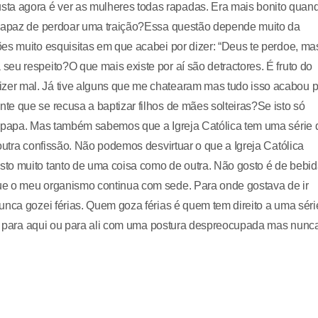
a agora é ver as mulheres todas rapadas. Era mais bonito quan
a capaz de perdoar uma traição?Essa questão depende muito da
es muito esquisitas em que acabei por dizer: “Deus te perdoe, ma
eu respeito?O que mais existe por aí são detractores. É fruto do
er mal. Já tive alguns que me chatearam mas tudo isso acabou p
e que se recusa a baptizar filhos de mães solteiras?Se isto só
o papa. Mas também sabemos que a Igreja Católica tem uma série 
outra confissão. Não podemos desvirtuar o que a Igreja Católica
to muito tanto de uma coisa como de outra. Não gosto é de bebi
ue o meu organismo continua com sede. Para onde gostava de ir
unca gozei férias. Quem goza férias é quem tem direito a uma séri
ido para aqui ou para ali com uma postura despreocupada mas nunc