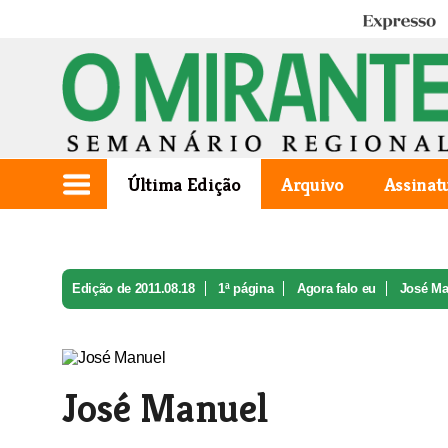
Expresso
Última Edição
Arquivo
Assinat
Edição de 2011.08.18
1ª página
Agora falo eu
José Ma
José Manuel