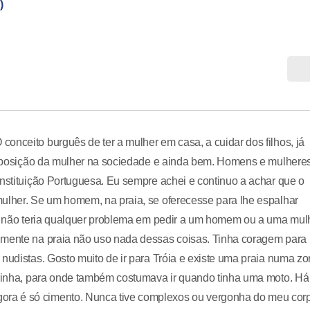
)
onceito burguês de ter a mulher em casa, a cuidar dos filhos, já
r a posição da mulher na sociedade e ainda bem. Homens e mulhere
onstituição Portuguesa. Eu sempre achei e continuo a achar que o
mulher. Se um homem, na praia, se oferecesse para lhe espalhar
sca não teria qualquer problema em pedir a um homem ou a uma mul
lmente na praia não uso nada dessas coisas. Tinha coragem para
 nudistas. Gosto muito de ir para Tróia e existe uma praia numa z
eirinha, para onde também costumava ir quando tinha uma moto. Há
ra é só cimento. Nunca tive complexos ou vergonha do meu cor