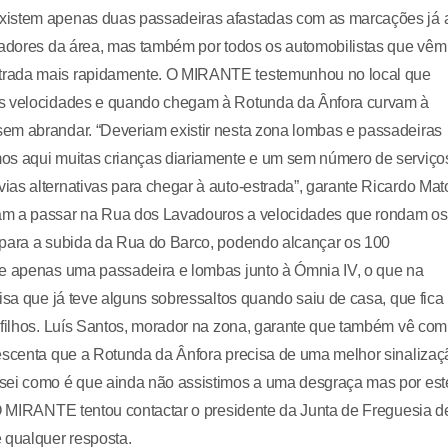
existem apenas duas passadeiras afastadas com as marcações já 
oradores da área, mas também por todos os automobilistas que vêm
strada mais rapidamente. O MIRANTE testemunhou no local que
es velocidades e quando chegam à Rotunda da Ânfora curvam à
em abrandar. “Deveriam existir nesta zona lombas e passadeiras
mos aqui muitas crianças diariamente e um sem número de serviço
as alternativas para chegar à auto-estrada”, garante Ricardo Mat
gam a passar na Rua dos Lavadouros a velocidades que rondam os
 para a subida da Rua do Barco, podendo alcançar os 100
te apenas uma passadeira e lombas junto à Ómnia IV, o que na
isa que já teve alguns sobressaltos quando saiu de casa, que fica
 filhos. Luís Santos, morador na zona, garante que também vê com
rescenta que a Rotunda da Ânfora precisa de uma melhor sinalizaç
 sei como é que ainda não assistimos a uma desgraça mas por est
 O MIRANTE tentou contactar o presidente da Junta de Freguesia d
 qualquer resposta.