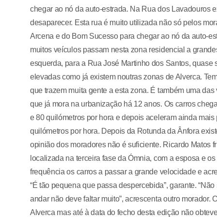
chegar ao nó da auto-estrada. Na Rua dos Lavadouros 
desaparecer. Esta rua é muito utilizada não só pelos m
Arcena e do Bom Sucesso para chegar ao nó da auto-e
muitos veículos passam nesta zona residencial a grand
esquerda, para a Rua José Martinho dos Santos, quase s
elevadas como já existem noutras zonas de Alverca. Te
que trazem muita gente a esta zona. É também uma das vi
que já mora na urbanização há 12 anos. Os carros che
e 80 quilómetros por hora e depois aceleram ainda mais
quilómetros por hora. Depois da Rotunda da Ânfora exis
opinião dos moradores não é suficiente. Ricardo Matos fr
localizada na terceira fase da Ómnia, com a esposa e os
frequência os carros a passar a grande velocidade e ac
“É tão pequena que passa despercebida”, garante. “Não
andar não deve faltar muito”, acrescenta outro morador.
Alverca mas até à data do fecho desta edição não obteve