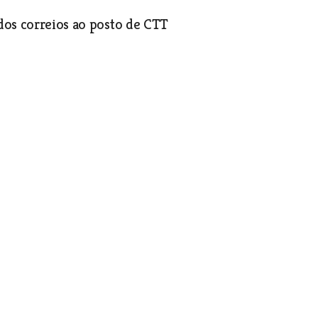
dos correios ao posto de CTT
lgum preso fugisse da cadeia
a ser condenado à pena de morte se algum
ilidade de chamar a população ao
nal. Era assim a justiça no tempos em que
tro pessoas revoltadas em
cia ser uma oportunidade de sonho. A
empresa Terra Nostra decidiu cancelar o