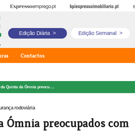
Expresso Emprego
BPI Expresso Imobiliário
B
Edição Diária
>
Edição Semanal
>
uras
Contactos
da Quinta da Ómnia preocu ...
da Ómnia preocupados com