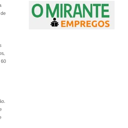
a
 de
s
os,
 60
ão.
e
e