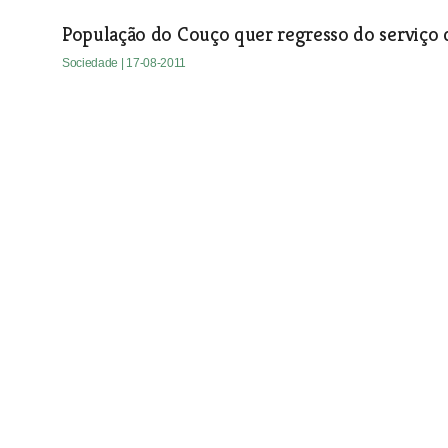
População do Couço quer regresso do serviço 
Sociedade
| 17-08-2011
O carcereiro podia ser condenado à morte se a
A casa da câmara já foi uma prisão. O carcereiro que podi
preso fugisse da cadeia e o porteiro que tinha a responsab
pelourinho para anunciar o que tinha sido decidido em tribu
Alverca era concelho.
Sociedade
| 17-08-2011
Viagem à Galiza desmarcada deixa vinte e qua
Alhandra
Dois dias na Galiza por 47,50 euros com tudo incluído pare
viagem rapidamente se transformou em pesadelo quando a 