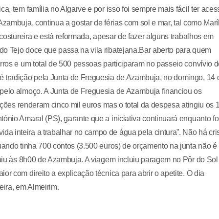
a, tem família no Algarve e por isso foi sempre mais fácil ter aces
Azambuja, continua a gostar de férias com sol e mar, tal como Marí
 costureira e está reformada, apesar de fazer alguns trabalhos em
do Tejo doce que passa na vila ribatejana.Bar aberto para quem
arros e um total de 500 pessoas participaram no passeio convívio 
é tradição pela Junta de Freguesia de Azambuja, no domingo, 14 
 pelo almoço. A Junta de Freguesia de Azambuja financiou os
rições renderam cinco mil euros mas o total da despesa atingiu os 
ónio Amaral (PS), garante que a iniciativa continuará enquanto fo
a inteira a trabalhar no campo de água pela cintura”. Não há cri
quando tinha 700 contos (3.500 euros) de orçamento na junta não é
 saiu às 8h00 de Azambuja. A viagem incluiu paragem no Pôr do Sol
r com direito a explicação técnica para abrir o apetite. O dia
eira, em Almeirim.