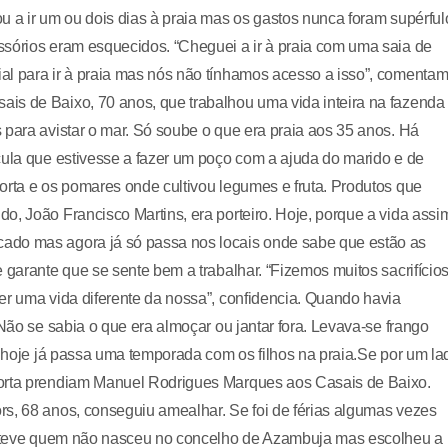
u a ir um ou dois dias à praia mas os gastos nunca foram supérful
ssórios eram esquecidos. “Cheguei a ir à praia com uma saia de
al para ir à praia mas nós não tínhamos acesso a isso”, comentam
is de Baixo, 70 anos, que trabalhou uma vida inteira na fazenda
 para avistar o mar. Só soube o que era praia aos 35 anos. Há
cula que estivesse a fazer um poço com a ajuda do marido e de
orta e os pomares onde cultivou legumes e fruta. Produtos que
o, João Francisco Martins, era porteiro. Hoje, porque a vida assi
ado mas agora já só passa nos locais onde sabe que estão as
 garante que se sente bem a trabalhar. “Fizemos muitos sacrifício
er uma vida diferente da nossa”, confidencia. Quando havia
 Não se sabia o que era almoçar ou jantar fora. Levava-se frango
e hoje já passa uma temporada com os filhos na praia.Se por um la
horta prendiam Manuel Rodrigues Marques aos Casais de Baixo.
rs, 68 anos, conseguiu amealhar. Se foi de férias algumas vezes
te teve quem não nasceu no concelho de Azambuja mas escolheu a