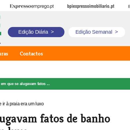
Expresso Emprego
BPI Expresso Imobiliário
B
Edição Diária
>
Edição Semanal
>
uras
Contactos
em que se alugavam fatos ...
lugavam fatos de banho