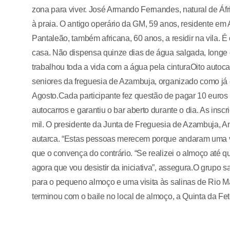
zona para viver. José Armando Fernandes, natural de Áfric
à praia. O antigo operário da GM, 59 anos, residente em 
Pantaleão, também africana, 60 anos, a residir na vila. É
casa. Não dispensa quinze dias de água salgada, longe 
trabalhou toda a vida com a água pela cinturaOito autoc
seniores da freguesia de Azambuja, organizado como já 
Agosto.Cada participante fez questão de pagar 10 euros
autocarros e garantiu o bar aberto durante o dia. As insc
mil. O presidente da Junta de Freguesia de Azambuja, Ant
autarca. “Estas pessoas merecem porque andaram uma vid
que o convença do contrário. “Se realizei o almoço até 
agora que vou desistir da iniciativa”, assegura.O grupo
para o pequeno almoço e uma visita às salinas de Rio Maio
terminou com o baile no local de almoço, a Quinta da Fet