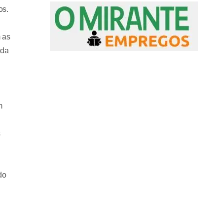
os.
 as
 da
m
s
do