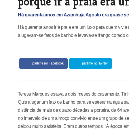
porque ir à praia era u
Há quarenta anos em Azambuja Agosto era quase se
Há quarenta anos ir à praia era um luxo para quem vivi
alugavam-se fatos de banho e levava-se frango corado c
partilhe no Facebook
partilhe no Twitter
Teresa Marques estava a dois meses do casamento. Tinha
Quis alugar um fato de banho para se estrear na água s
distância de mais de quatro décadas a porteira, de 64 an
no intervalo de um almoço convívio entre um grupo de s
deixou muito satisfeita. Eram outros tempos. “À época e