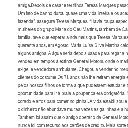
amiga.Depois de casar e ter filhos Teresa Marques passo
Um fato de banho durou quase uma vida inteira e os ace
fazenda”, assegura Teresa Marques. “Havia roupa especi
mulheres do grupo.Maria do Céu Martins, também de Casa
família, teve que esperar ainda mais que Teresa Marques
quarenta anos, em Agosto, Maria Luísa Silva Martins cal
alguns amigos. A água seria depois usada para regar a h
vendeu em tempos à extinta General Motors, onde o marid
exige, é vendedora ambulante. Chegou a vender no merc
clientes do costume.Os 71 anos não lhe retiram energia e
pelos nossos filhos de forma a que pudessem estudar e t
oportunidade para ir à praia a poupança era obrigatória.
corado e arroz para comer no pinhal. A vida estabilizou 
o dinheiro não abundava muitas vezes as galinhas e a 
Também foi assim que o antigo operário da General Moto
nunca foi com recurso aos cartões de crédito. Mais sor