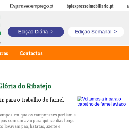
Expresso Emprego
BPI Expresso Imobiliário
B
Edição Diária
>
Edição Semanal
>
uras
Contactos
Glória do Ribatejo
ir para o trabalho de farnel
tempos em que os camponeses partiam a
pos com um avio para quinze dias longe
co levavam pão, batatas, azeite e