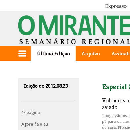
Expresso
Última Edição
Arquivo
Assinat
Especial 
Edição de 2012.08.23
Voltamos a 
aviado
1ª página
Longe vão os 
pé para os cam
Agora falo eu
de casa. No sa