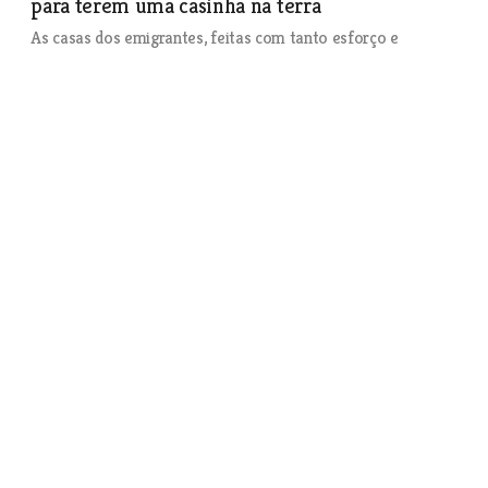
para terem uma casinha na terra
As casas dos emigrantes, feitas com tanto esforço e
sacrifício só são usadas nas férias de Verão. Os filhos
cresceram e já nem gostam de vir a Portugal. Os sonhadores
de outros tempos hesitam entre regressar de vez à terra ou
ficarem nos países onde estão. A crise não ajuda a decidir.
Sociedade
| 22-08-2012
Crianças passam semana radical no Parque
Aventura do Agroal
Sociedade
| 22-08-2012
Paulo Fonseca anuncia Vítor
Frazão como candidato do PSD
em Ourém