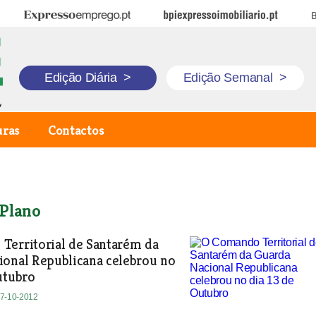
Expresso Emprego
BPI Expresso Imobiliário
B
Edição Diária
>
Edição Semanal
>
uras
Contactos
Plano
Territorial de Santarém da
ional Republicana celebrou no
utubro
17-10-2012