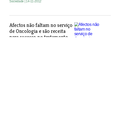
Sociedade
| 14-11-2012
Afectos não faltam no serviço
de Oncologia e são receita
para sucesso no tratamento
do cancro
O Hospital Distrital de Santarém foi
notícia na última semana pelas piores
razões. Numa altura em que a unidade
hospitalar se debate com a falta de
médicos no serviço de oncologia, O
MIRANTE visitou o local e falou com
a enfermeira Fátima Santos, chefe de
enfermagem do serviço desde 2003,
que partilhou algumas histórias sobre
a importância das relações afectivas
no tratamento de doenças graves.
Sociedade
| 14-11-2012