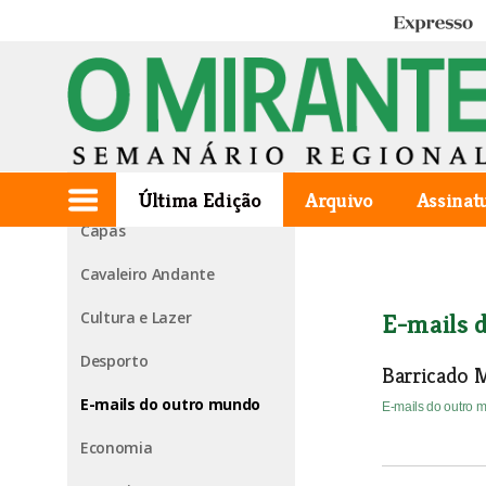
Expresso
Edição de 2013.01.03
1ª página
Agora falo eu
Última Edição
Arquivo
Assinat
Capas
Cavaleiro Andante
Cultura e Lazer
E-mails 
Desporto
Barricado M
E-mails do outro mundo
E-mails do outro
Economia