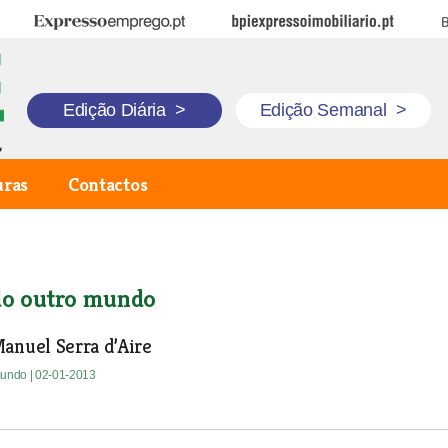
Expresso Emprego
BPI Expresso Imobiliário
B
Edição Diária
>
Edição Semanal
>
uras
Contactos
do outro mundo
anuel Serra d’Aire
 mundo
| 02-01-2013