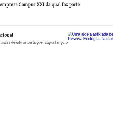
 empresa Campus XXI da qual faz parte
acional
 terras devido às restrições impostas pelo
no terreno.
o perder 1,5 milhões investidos em projecto do IAC
o aos Quinta do Bill