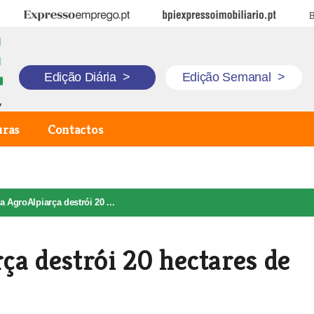
Expresso Emprego
BPI Expresso Imobiliário
B
Edição Diária
>
Edição Semanal
>
uras
Contactos
a AgroAlpiarça destrói 20 ...
ça destrói 20 hectares de