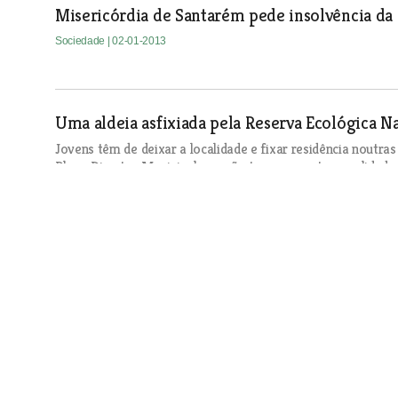
Misericórdia de Santarém pede insolvência da
Sociedade
| 02-01-2013
Uma aldeia asfixiada pela Reserva Ecológica N
Jovens têm de deixar a localidade e fixar residência noutras
Plano Director Municipal que não tem em conta a realidade 
Sociedade
| 02-01-2013
Câmara de Vila Franca procura solução para nã
Sociedade
| 02-01-2013
O MIRANTE atribui prémio Personalidade do An