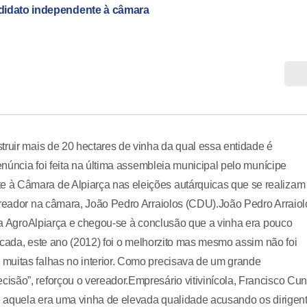
didato independente à câmara
truir mais de 20 hectares de vinha da qual essa entidade é
enúncia foi feita na última assembleia municipal pelo munícipe
 à Câmara de Alpiarça nas eleições autárquicas que se realizam
ereador na câmara, João Pedro Arraiolos (CDU).João Pedro Arraiol
 da AgroAlpiarça e chegou-se à conclusão que a vinha era pouco
década, este ano (2012) foi o melhorzito mas mesmo assim não foi
muitas falhas no interior. Como precisava de um grande
isão”, reforçou o vereador.Empresário vitivinícola, Francisco Cu
ue aquela era uma vinha de elevada qualidade acusando os dirigen