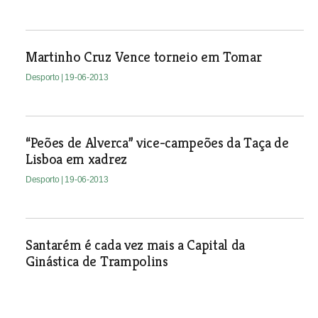
Martinho Cruz Vence torneio em Tomar
Desporto
| 19-06-2013
“Peões de Alverca” vice-campeões da Taça de
Lisboa em xadrez
Desporto
| 19-06-2013
Santarém é cada vez mais a Capital da
Ginástica de Trampolins
Está já confirmada a presença na II edição do Torneio
Internacional de Trampolins “Scalabiscup” de três equipas
belgas, três espanholas, uma finlandesa e uma selecção