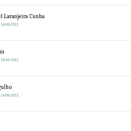
l Laranjeira Cunha
| 19-06-2013
is
| 19-06-2013
gulho
| 19-06-2013