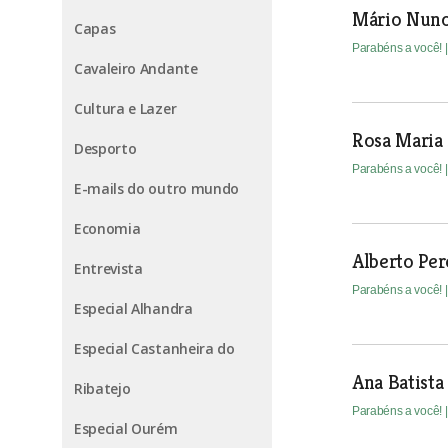
Mário Nuno
Capas
Parabéns a você!
Cavaleiro Andante
Cultura e Lazer
Rosa Maria
Desporto
Parabéns a você!
E-mails do outro mundo
Economia
Alberto Per
Entrevista
Parabéns a você!
Especial Alhandra
Especial Castanheira do
Ana Batista
Ribatejo
Parabéns a você!
Especial Ourém