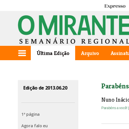
Expresso
Última Edição
Arquivo
Assinat
Parabéns
Edição de 2013.06.20
Nuno Ináci
Parabéns a você!
1ª página
Agora falo eu