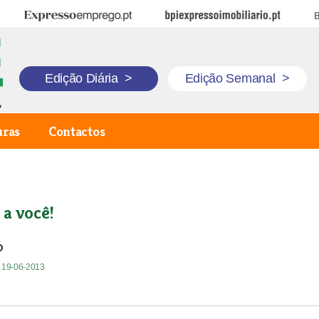
Expresso Emprego
BPI Expresso Imobiliário
B
Edição Diária
>
Edição Semanal
>
uras
Contactos
 a você!
o
| 19-06-2013