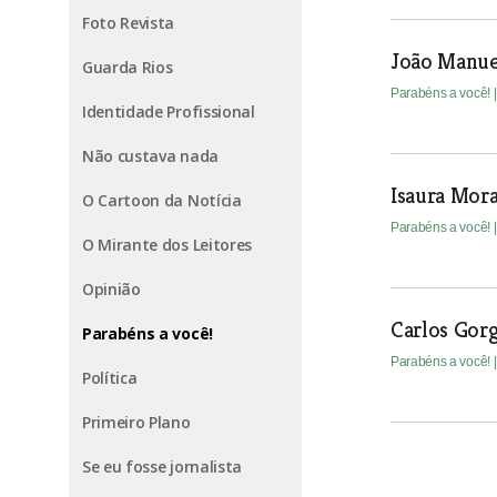
Foto Revista
João Manue
Guarda Rios
Parabéns a você!
Identidade Profissional
Não custava nada
Isaura Mora
O Cartoon da Notícia
Parabéns a você!
O Mirante dos Leitores
Opinião
Carlos Gor
Parabéns a você!
Parabéns a você!
Política
Primeiro Plano
Se eu fosse jornalista