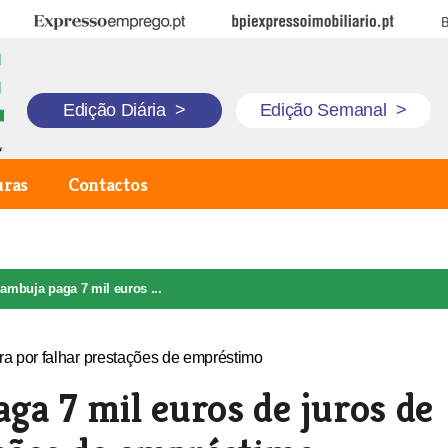
Expresso Emprego
BPI Expresso Imobiliário
B
Edição Diária
>
Edição Semanal
>
uras
Contactos
mbuja paga 7 mil euros ...
a 7 mil euros de juros de