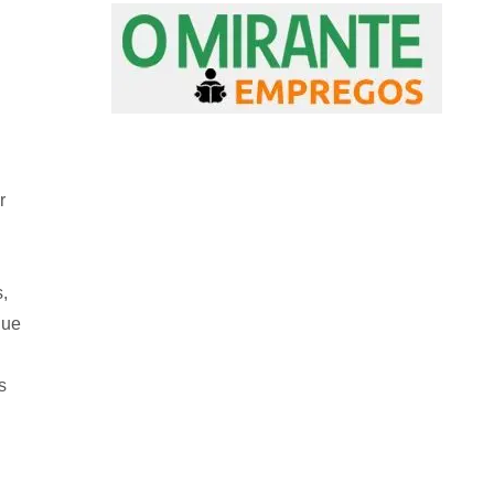
r
,
que
s