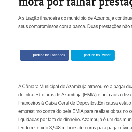
mora por falhar prest
A situação financeira do município de Azambuja continu
seus compromissos com a banca. Duas prestações não f
partilhe no Facebook
partilhe no Twitter
A Câmara Municipal de Azambuja atrasou-se a pagar du
de Infra-estruturas de Azambuja (EMIA) e por causa disso
financeiros à Caixa Geral de Depósitos.Em causa está
empréstimo contraído pela EMIA para realizar obras no c
liquidadas por falta de dinheiro. Azambuja é um dos mu
tendo recebido 3,548 milhões de euros para pagar dívid