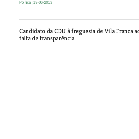
Política
| 19-06-2013
Candidato da CDU à freguesia de Vila Franca a
falta de transparência
Política
| 19-06-2013
Idália Serrão anuncia mandatários da sua cand
Política
| 19-06-2013
Falta de médicos em Rio Maior chega ao Parl
Política
| 19-06-2013