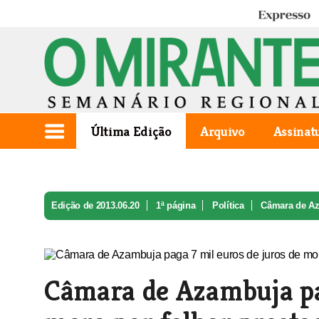
Expresso
Última Edição
Arquivo
Assinat
Edição de 2013.06.20
1ª página
Política
Câmara de Aza
Câmara de Azambuja pag