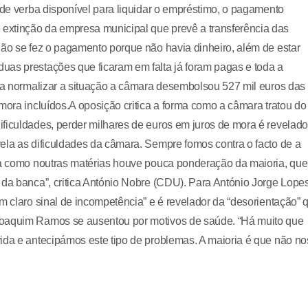
 de verba disponível para liquidar o empréstimo, o pagamento
extinção da empresa municipal que prevê a transferência das
Não se fez o pagamento porque não havia dinheiro, além de estar
uas prestações que ficaram em falta já foram pagas e toda a
ara normalizar a situação a câmara desembolsou 527 mil euros das
mora incluídos.A oposição critica a forma como a câmara tratou do
ficuldades, perder milhares de euros em juros de mora é revelado
ela as dificuldades da câmara. Sempre fomos contra o facto de a
sta como noutras matérias houve pouca ponderação da maioria, que
 da banca”, critica António Nobre (CDU). Para António Jorge Lopes
m claro sinal de incompetência” e é revelador da “desorientação” 
Joaquim Ramos se ausentou por motivos de saúde. “Há muito que
ida e antecipámos este tipo de problemas. A maioria é que não no