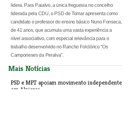
lidera. Para Paialvo, a única freguesia no concelho
liderada pela CDU, o PSD de Tomar apresenta como
candidato o professor do ensino básico Nuno Fonseca,
de 41 anos, que acumula uma vasta experiência a
nível associativo, com especial relevância para o
trabalho desenvolvido no Rancho Folclórico “Os
Camponeses da Peralva”.
Mais Notícias
PSD e MPT apoiam movimento independente
em Alpiarça
Política
| 19-06-2013
Comandante José Alberto Vitorino é o
candidato do MICA à freguesia de Almeirim