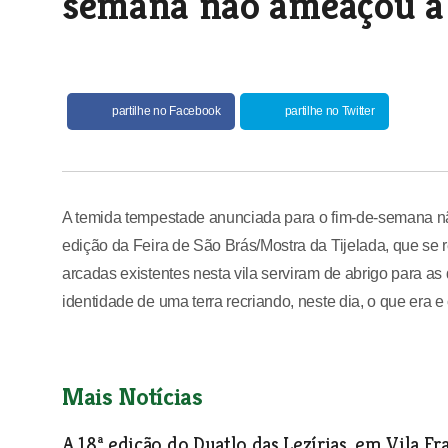
semana não ameaçou a 
partilhe no Facebook
partilhe no Twitter
A temida tempestade anunciada para o fim-de-semana nã
edição da Feira de São Brás/Mostra da Tijelada, que se 
arcadas existentes nesta vila serviram de abrigo para a
identidade de uma terra recriando, neste dia, o que era 
Mais Notícias
A 18ª edição do Duatlo das Lezírias, em Vila Fr