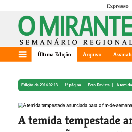
Expresso
Última Edição
Arquivo
Assinat
Edição de 2014.02.13
1ª página
Foto Revista
A temida
A temida tempestade a