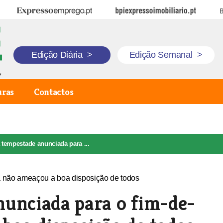
Expresso Emprego
BPI Expresso Imobiliário
B
Edição Diária
>
Edição Semanal
>
uras
Contactos
 tempestade anunciada para ...
nunciada para o fim-de-