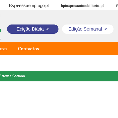
Expresso Emprego
BPI Expresso Imobiliário
B
Edição Diária
>
Edição Semanal
>
uras
Contactos
 Esteves Caetano