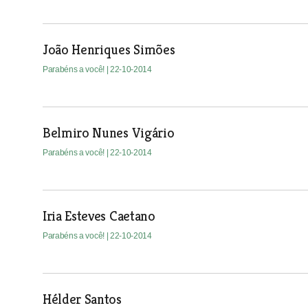
João Henriques Simões
Parabéns a você!
| 22-10-2014
Belmiro Nunes Vigário
Parabéns a você!
| 22-10-2014
Iria Esteves Caetano
Parabéns a você!
| 22-10-2014
Hélder Santos