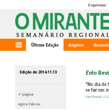
Expresso
Última Edição
Arquivo
Assinat
Foto Revi
Edição de 2014.11.13
“No dia de 
se faz um 
1ª página
Foto Revista
| 12-
Agora falo eu