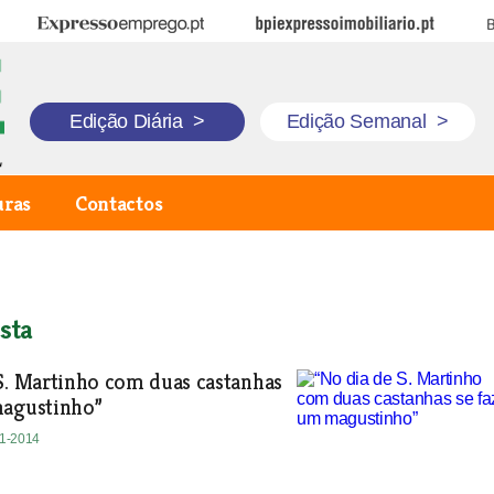
Expresso Emprego
BPI Expresso Imobiliário
B
Edição Diária
>
Edição Semanal
>
uras
Contactos
sta
S. Martinho com duas castanhas
magustinho”
11-2014