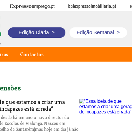
Expresso Emprego
BPI Expresso Imobiliário
B
Edição Diária
>
Edição Semanal
>
uras
Contactos
ensões
 de que estamos a criar uma
incapazes está errada”
 desde há um ano o novo director do
e Escolas de Vialonga. Nasceu em
elho de Santarém)mas hoje em dia já não