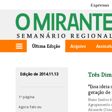
Expresso
Última Edição
Arquivo
Assinat
Três Dim
Edição de 2014.11.13
“Essa ideia
geração de 
1ª página
Nuno Santos é
Agrupamento d
Agora falo eu
Alcanede (Conc