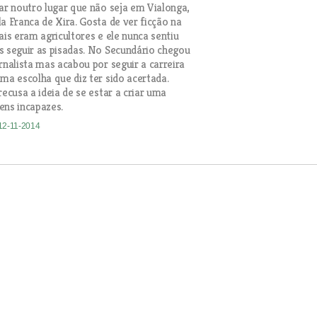
har noutro lugar que não seja em Vialonga,
la Franca de Xira. Gosta de ver ficção na
ais eram agricultores e ele nunca sentiu
s seguir as pisadas. No Secundário chegou
rnalista mas acabou por seguir a carreira
uma escolha que diz ter sido acertada.
recusa a ideia de se estar a criar uma
ens incapazes.
 12-11-2014