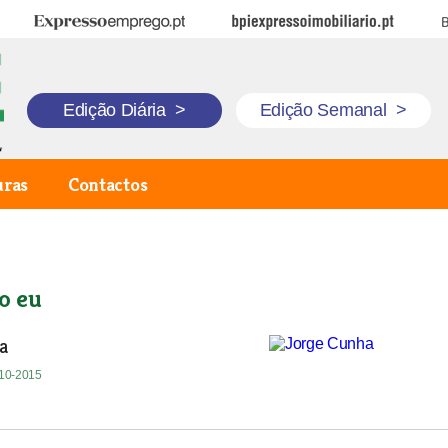
Expresso Emprego
BPI Expresso Imobiliário
B
Edição Diária
>
Edição Semanal
>
uras
Contactos
o eu
a
-10-2015