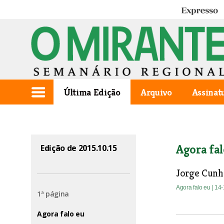
Expresso
Última Edição
Arquivo
Assinat
Agora fal
Edição de 2015.10.15
Jorge Cunh
Agora falo eu
| 14
1ª página
Agora falo eu