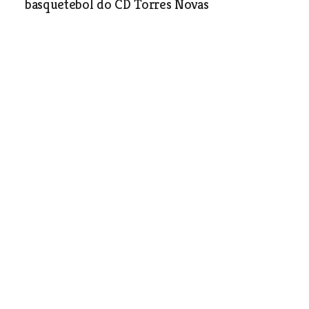
basquetebol do CD Torres Novas
Desporto
| 02-03-2016
Conhecidos semifinalistas da Taça do
Ribatejo
Desporto
| 02-03-2016
Atletas da Euterpe
Alhandrense são campeões
nacionais em tiro com arco
Desporto
| 02-03-2016
20 Kms de Almeirim vence