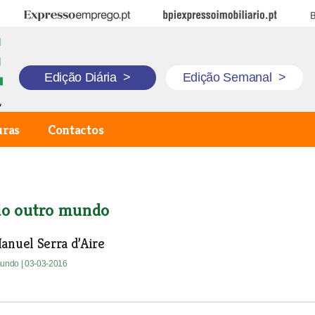
Expresso Emprego
BPI Expresso Imobiliário
B
Edição Diária
>
Edição Semanal
>
uras
Contactos
do outro mundo
anuel Serra d’Aire
 mundo
| 03-03-2016