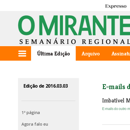
Expresso
Última Edição
Arquivo
Assinat
E-mails 
Edição de 2016.03.03
Imbatível M
E-mails do outro
1ª página
Agora falo eu