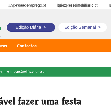
Expresso Emprego
BPI Expresso Imobiliário
B
Edição Diária
>
Edição Semanal
>
uras
Contactos
rim é impensável fazer uma ...
vel fazer uma festa