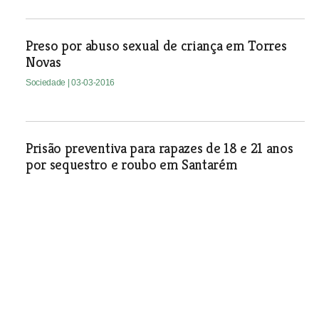
Preso por abuso sexual de criança em Torres
Novas
Sociedade
| 03-03-2016
Prisão preventiva para rapazes de 18 e 21 anos
por sequestro e roubo em Santarém
Sociedade
| 03-03-2016
Grupo de Ajuda Mútua de Santarém reúne
três vezes em Março
Sociedade
| 03-03-2016