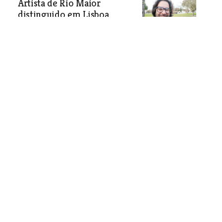
Artista de Rio Maior
distinguido em Lisboa
Cultura e Lazer
| 06-07-2017
“Rituais de Bravura” é um
livro para se aprender a
gostar de forcados e toiros
Obra celebra os 85 anos do grupo de
Forcados Amadores de Vila Franca de
Xira
Cultura e Lazer
| 06-07-2017
“Pela reintrodução dos toiros de morte em
Portugal”
Cultura e Lazer
| 06-07-2017