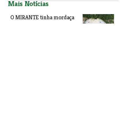
Mais Notícias
O MIRANTE tinha mordaça
O MIRANTE foi alvo da militância
revolucionária de políticos
esquerdistas, que militam num partido
que vale zero na nossa região, por
razões que o Cavaleiro Andante ainda
não conseguiu perceber. “O MIRANTE
tem mordaça” apareceu por aí no ano
passado, numa manhã de sol, num dia
em que na redacção de O MIRANTE
os jornalistas ainda viviam sob a
ameaça dos tribunais só por saberem
fazer bem o seu trabalho. Para os
esquerdistas, cujos dirigentes são na
grande maioria gente com profissões
liberais, onde se ganha acima da média
e não é preciso correr riscos, O
MIRANTE é uma voz incómoda que
importa denunciar recorrendo aos