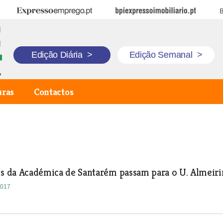
Expresso Emprego
BPI Expresso Imobiliário
B
Edição Diária
>
Edição Semanal
>
uras
Contactos
res da Académica de Santarém passam para o U. Almei
2017