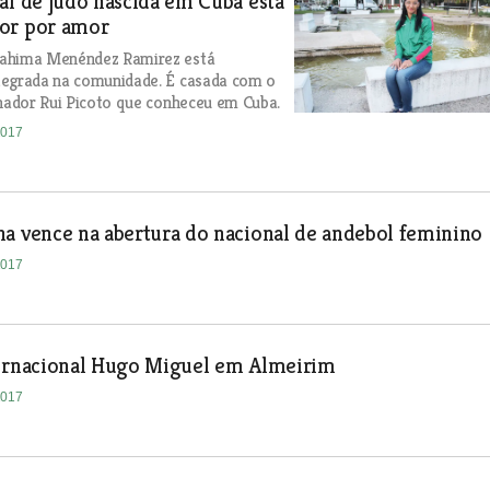
al de judo nascida em Cuba está
or por amor
ahima Menéndez Ramirez está
tegrada na comunidade. É casada com o
inador Rui Picoto que conheceu em Cuba.
2017
a vence na abertura do nacional de andebol feminino
2017
ternacional Hugo Miguel em Almeirim
2017