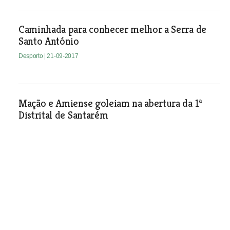
Caminhada para conhecer melhor a Serra de
Santo António
Desporto
| 21-09-2017
Mação e Amiense goleiam na abertura da 1ª
Distrital de Santarém
Desporto
| 21-09-2017
Vitória de Santarém é o
terceiro clube do país com
mais atletas federados de
futsal
Clube comemorou 12º aniversário em