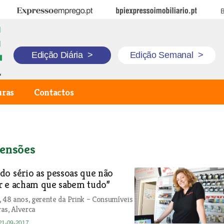
Expresso Emprego
BPI Expresso Imobiliário
B
Edição Diária
>
Edição Semanal
>
uras
Contactos
ensões
o sério as pessoas que não
r e acham que sabem tudo”
, 48 anos, gerente da Prink – Consumíveis
as, Alverca
 21-09-2017