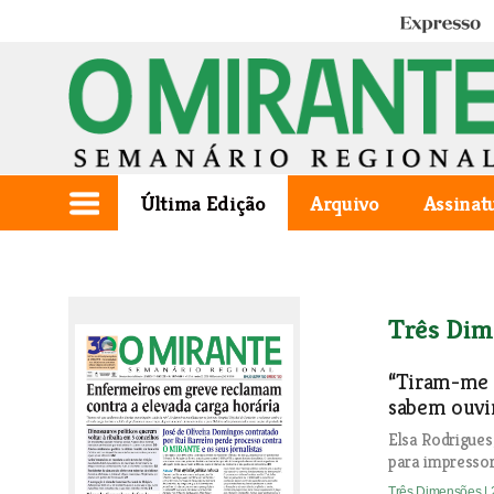
Expresso
Última Edição
Arquivo
Assinat
Três Dim
“Tiram-me d
sabem ouvi
Elsa Rodrigues
para impressor
Três Dimensões
|