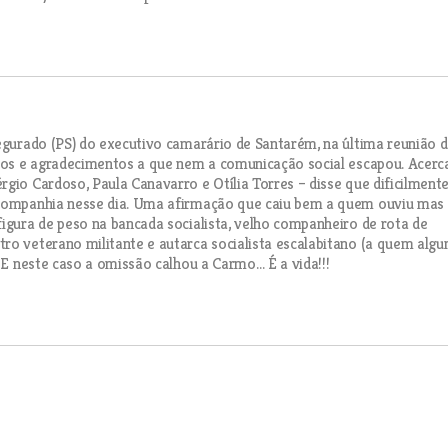
Segurado (PS) do executivo camarário de Santarém, na última reunião 
gios e agradecimentos a que nem a comunicação social escapou. Acerc
gio Cardoso, Paula Canavarro e Otília Torres – disse que dificilmente
r companhia nesse dia. Uma afirmação que caiu bem a quem ouviu mas
figura de peso na bancada socialista, velho companheiro de rota de
ro veterano militante e autarca socialista escalabitano (a quem algu
. E neste caso a omissão calhou a Carmo… É a vida!!!