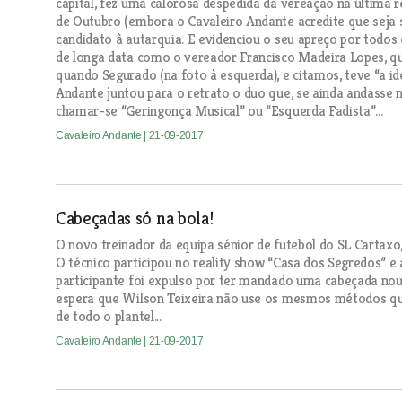
capital, fez uma calorosa despedida da vereação na última r
de Outubro (embora o Cavaleiro Andante acredite que seja só
candidato à autarquia. E evidenciou o seu apreço por todos 
de longa data como o vereador Francisco Madeira Lopes, q
quando Segurado (na foto à esquerda), e citamos, teve “a id
Andante juntou para o retrato o duo que, se ainda andasse n
chamar-se “Geringonça Musical” ou “Esquerda Fadista”…
Cavaleiro Andante
| 21-09-2017
Cabeçadas só na bola!
O novo treinador da equipa sénior de futebol do SL Cartaxo, 
O técnico participou no reality show “Casa dos Segredos” e 
participante foi expulso por ter mandado uma cabeçada nou
espera que Wilson Teixeira não use os mesmos métodos qua
de todo o plantel...
Cavaleiro Andante
| 21-09-2017