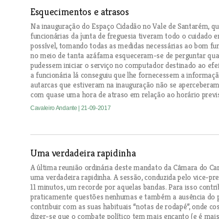
Esquecimentos e atrasos
Na inauguração do Espaço Cidadão no Vale de Santarém, que
funcionárias da junta de freguesia tiveram todo o cuidado e
possível, tomando todas as medidas necessárias ao bom f
no meio de tanta azáfama esqueceram-se de perguntar qual 
pudessem iniciar o serviço no computador destinado ao efei
a funcionária lá conseguiu que lhe fornecessem a informaçã
autarcas que estiveram na inauguração não se aperceberam
com quase uma hora de atraso em relação ao horário previst
Cavaleiro Andante
| 21-09-2017
Uma verdadeira rapidinha
A última reunião ordinária deste mandato da Câmara do Car
uma verdadeira rapidinha. A sessão, conduzida pelo vice-p
11 minutos, um recorde por aquelas bandas. Para isso cont
praticamente questões nenhumas e também a ausência do p
contribuir com as suas habituais “notas de rodapé”, onde co
dizer-se que o combate político tem mais encanto (e é mais 