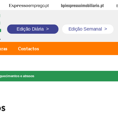
Expresso Emprego
BPI Expresso Imobiliário
B
Edição Diária
>
Edição Semanal
>
uras
Contactos
quecimentos e atrasos
os