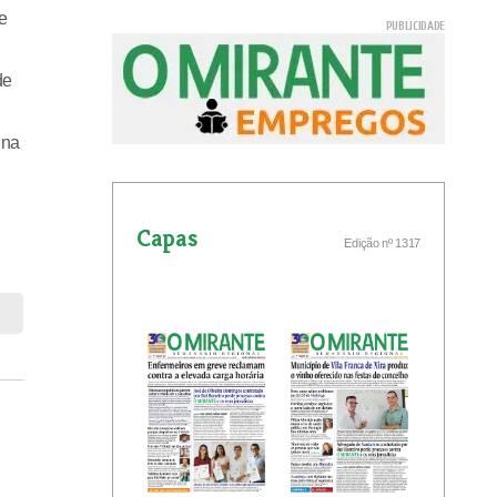
e
de
 na
Capas
Edição nº 1317