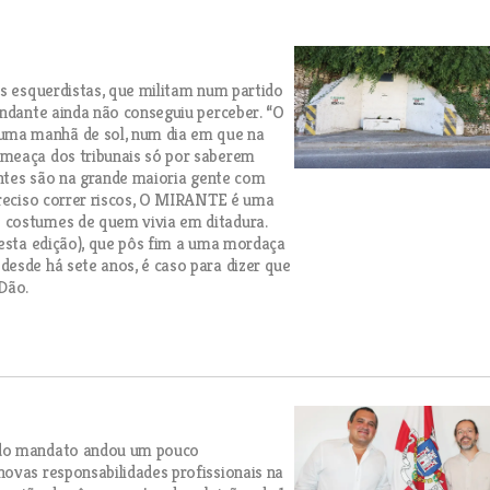
os esquerdistas, que militam num partido
Andante ainda não conseguiu perceber. “O
uma manhã de sol, num dia em que na
ameaça dos tribunais só por saberem
gentes são na grande maioria gente com
preciso correr riscos, O MIRANTE é uma
 costumes de quem vivia em ditadura.
desta edição), que pôs fim a uma mordaça
esde há sete anos, é caso para dizer que
Dão.
 do mandato andou um pouco
ovas responsabilidades profissionais na