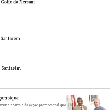
e Golfe da Nersant
m Santarém
m Santarém
oçambique
 muito positivo da acção promocional que