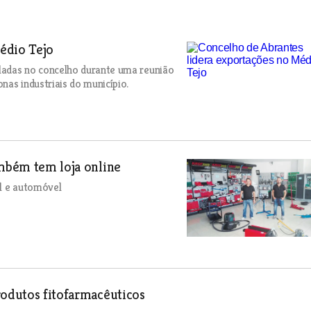
édio Tejo
ladas no concelho durante uma reunião
nas industriais do município.
ambém tem loja online
al e automóvel
rodutos fitofarmacêuticos