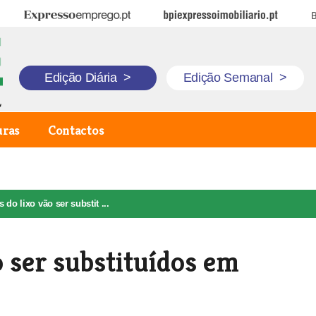
Expresso Emprego
BPI Expresso Imobiliário
B
Edição Diária
>
Edição Semanal
>
uras
Contactos
 do lixo vão ser substit ...
o ser substituídos em