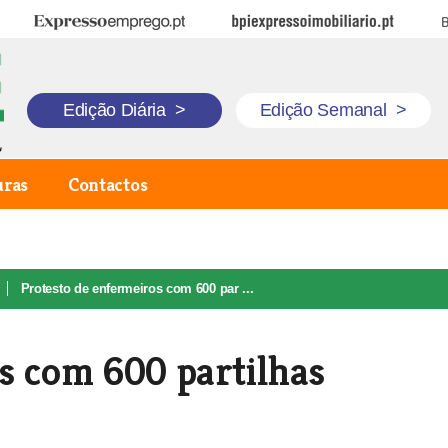
Expresso Emprego
BPI Expresso Imobiliário
B
Edição Diária
>
Edição Semanal
>
uras
Contactos
Protesto de enfermeiros com 600 par ...
s com 600 partilhas