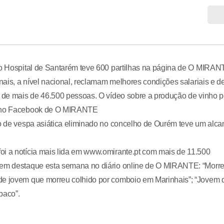
 do Hospital de Santarém teve 600 partilhas na página de O MIRA
onais, a nível nacional, reclamam melhores condições salariais e d
e de mais de 46.500 pessoas. O vídeo sobre a produção de vinho p
to no Facebook de O MIRANTE
ho de vespa asiática eliminado no concelho de Ourém teve um alca
oi a notícia mais lida em www.omirante.pt com mais de 11.500
m em destaque esta semana no diário online de O MIRANTE: “Morr
 de jovem que morreu colhido por comboio em Marinhais”; “Jovem 
baco”.