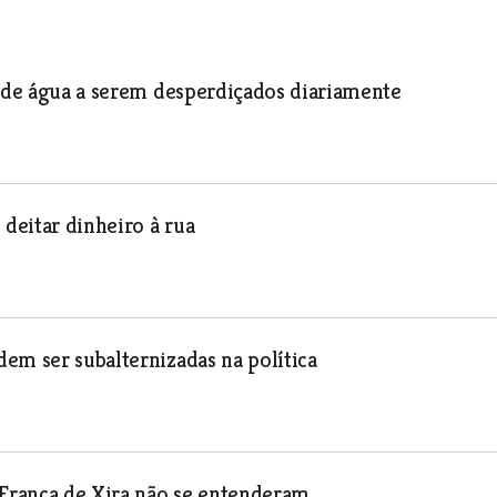
s de água a serem desperdiçados diariamente
 deitar dinheiro à rua
em ser subalternizadas na política
Franca de Xira não se entenderam