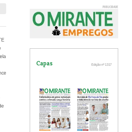
NTE
e
ela
Capas
Edição nº 1317
nce
e
de