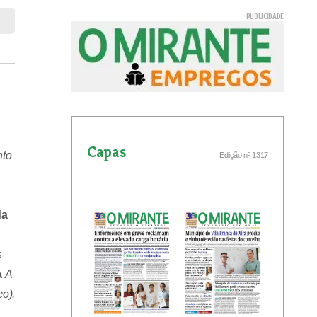
Capas
nto
Edição nº 1317
da
s
A
A
co).