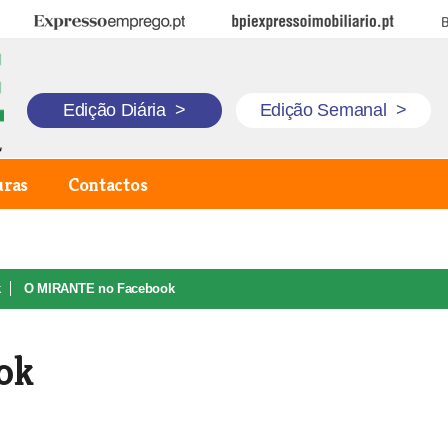
Expresso Emprego
BPI Expresso Imobiliário
B
Edição Diária
>
Edição Semanal
>
uras
Contactos
k
O MIRANTE no Facebook
ok