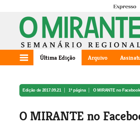
Expresso
Última Edição
Arquivo
Assinat
Edição de 2017.09.21
1ª página
O MIRANTE no Faceboo
O MIRANTE no Facebo