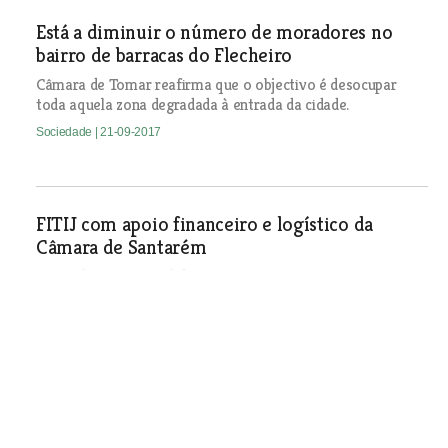
Está a diminuir o número de moradores no
bairro de barracas do Flecheiro
Câmara de Tomar reafirma que o objectivo é desocupar
toda aquela zona degradada à entrada da cidade.
Sociedade
| 21-09-2017
FITIJ com apoio financeiro e logístico da
Câmara de Santarém
Festival Internacional de Teatro e Artes para Infância e
Juventude vai decorrer na cidade entre 2 e 8 de Outubro.
Sociedade
| 21-09-2017
Alunos de excelência contam
os segredos do sucesso