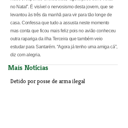
no Natal”. É visível o nervosismo desta jovem, que se
levantou às três da manhã para vir para tão longe de
casa. Confessa que tudo a assusta neste momento
mas conta que ficou mais feliz pois no avião conheceu
outra rapariga da ilha Terceira que também veio
estudar para Santarém. “Agora já tenho uma amiga cá”,
diz com alegria.
Mais Notícias
Detido por posse de arma ilegal
A GNR deteve um homem, de 43 anos, por posse de arma
ilegal. A detenção ocorreu no dia 13 de Setembro, em
Foros de Salvaterra, concelho de Salvaterra de Magos.
Após receberem uma denúncia sobre agressões entre
duas pessoas, os militares da GNR dirigiram-se ao local,
tendo detectado uma caçadeira na posse de um deles. O
detido foi constituído arguido e sujeito a Termo de