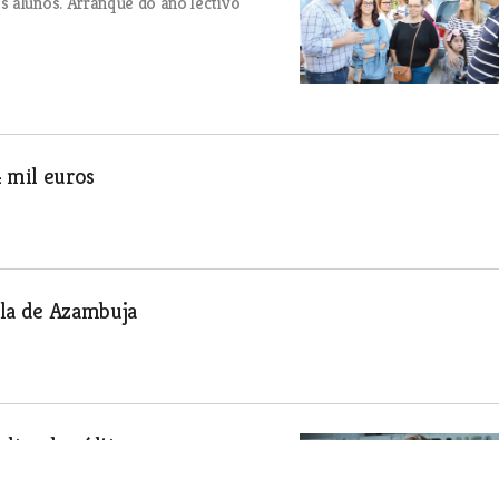
s alunos. Arranque do ano lectivo
4 mil euros
ala de Azambuja
ública dos últimos anos em