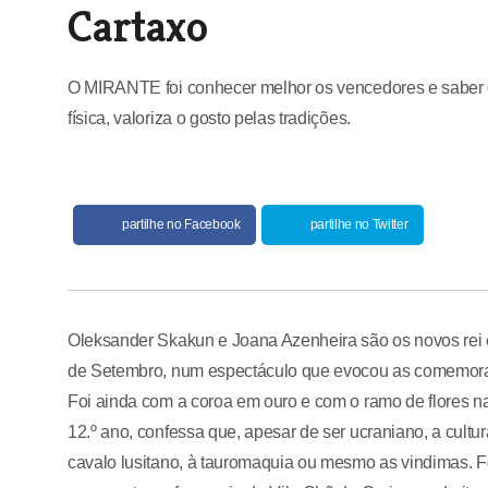
Cartaxo
O MIRANTE foi conhecer melhor os vencedores e saber o 
física, valoriza o gosto pelas tradições.
partilhe no Facebook
partilhe no Twitter
Oleksander Skakun e Joana Azenheira são os novos rei e
de Setembro, num espectáculo que evocou as comemora
Foi ainda com a coroa em ouro e com o ramo de flores 
12.º ano, confessa que, apesar de ser ucraniano, a cultu
cavalo lusitano, à tauromaquia ou mesmo as vindimas. Foi