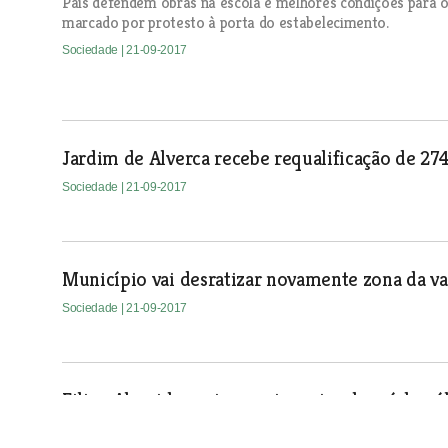
Pais defendem obras na escola e melhores condições para o
marcado por protesto à porta do estabelecimento.
Sociedade
| 21-09-2017
Jardim de Alverca recebe requalificação de 27
Sociedade
| 21-09-2017
Município vai desratizar novamente zona da v
Sociedade
| 21-09-2017
Filipa Almeida geriu a maior crise de saúde p
Portugal