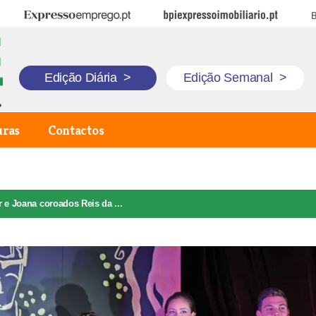
Expresso Emprego
BPI Expresso Imobiliário
B
Edição Diária
>
Edição Semanal
>
uras
Contactos
 e Joana coroados Reis da ...