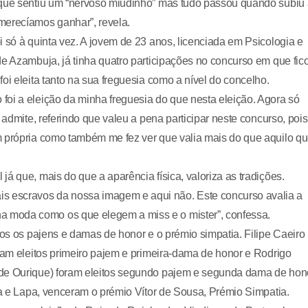
 que sentiu um “nervoso miudinho” mas tudo passou quando subiu
merecíamos ganhar”, revela.
 só à quinta vez. A jovem de 23 anos, licenciada em Psicologia e
de Azambuja, já tinha quatro participações no concurso em que fic
oi eleita tanto na sua freguesia como a nível do concelho.
foi a eleição da minha freguesia do que nesta eleição. Agora só
 admite, referindo que valeu a pena participar neste concurso, pois
m própria como também me fez ver que valia mais do que aquilo q
á que, mais do que a aparência física, valoriza as tradições.
 escravos da nossa imagem e aqui não. Este concurso avalia a
 moda como os que elegem a miss e o mister”, confessa.
tos os pajens e damas de honor e o prémio simpatia. Filipe Caeiro
oram eleitos primeiro pajem e primeira-dama de honor e Rodrigo
 de Ourique) foram eleitos segundo pajem e segunda dama de hono
ira e Lapa, venceram o prémio Vítor de Sousa, Prémio Simpatia.