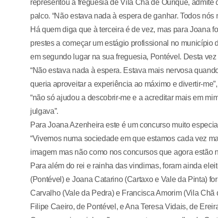
representou a freguesia de Vila Chã de Ourique, admite
palco. “Não estava nada à espera de ganhar. Todos nós 
Há quem diga que à terceira é de vez, mas para Joana foi
prestes a começar um estágio profissional no município 
em segundo lugar na sua freguesia, Pontével. Desta vez f
“Não estava nada à espera. Estava mais nervosa quando 
queria aproveitar a experiência ao máximo e divertir-me”,
“não só ajudou a descobrir-me e a acreditar mais em mi
julgava”.
Para Joana Azenheira este é um concurso muito especial j
“Vivemos numa sociedade em que estamos cada vez mais
imagem mas não como nos concursos que agora estão na
Para além do rei e rainha das vindimas, foram ainda elei
(Pontével) e Joana Catarino (Cartaxo e Vale da Pinta) f
Carvalho (Vale da Pedra) e Francisca Amorim (Vila Chã
Filipe Caeiro, de Pontével, e Ana Teresa Vidais, de Ere