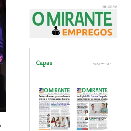
Capas
Edição nº 1317
o