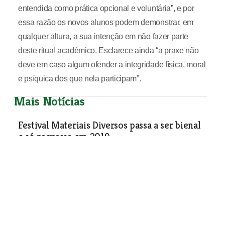
entendida como prática opcional e voluntária”, e por
essa razão os novos alunos podem demonstrar, em
qualquer altura, a sua intenção em não fazer parte
deste ritual académico. Esclarece ainda “a praxe não
deve em caso algum ofender a integridade física, moral
e psíquica dos que nela participam”.
Mais Notícias
Festival Materiais Diversos passa a ser bienal
e só regressa em 2019
Sociedade
| 12-10-2017
Música na Fábrica das Palavras
Sociedade
| 12-10-2017