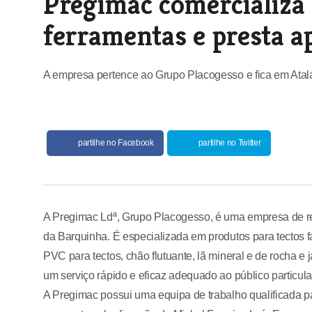
Pregimac comercializa 
ferramentas e presta a
A empresa pertence ao Grupo Placogesso e fica em Atala
partilhe no Facebook
partilhe no Twitter
A Pregimac Ldª, Grupo Placogesso, é uma empresa de rev
da Barquinha. É especializada em produtos para tectos fal
PVC para tectos, chão flutuante, lã mineral e de rocha 
um serviço rápido e eficaz adequado ao público particular
A Pregimac possui uma equipa de trabalho qualificada pa