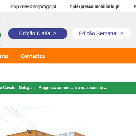
Expresso Emprego
BPI Expresso Imobiliário
B
Edição Diária
>
Edição Semanal
>
uras
Contactos
do Cavalo - Golegã
Pregimac comercializa materiais de ...