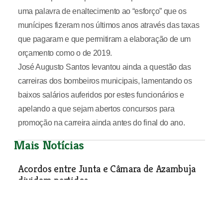
uma palavra de enaltecimento ao “esforço” que os
munícipes fizeram nos últimos anos através das taxas
que pagaram e que permitiram a elaboração de um
orçamento como o de 2019.
José Augusto Santos levantou ainda a questão das
carreiras dos bombeiros municipais, lamentando os
baixos salários auferidos por estes funcionários e
apelando a que sejam abertos concursos para
promoção na carreira ainda antes do final do ano.
Mais Notícias
Acordos entre Junta e Câmara de Azambuja
dividem partidos
A Assembleia de Freguesia de Azambuja aprovou as
verbas e competências a serem transferidas pela câmara
para a Junta de Azambuja, que anteriormente tinham sido