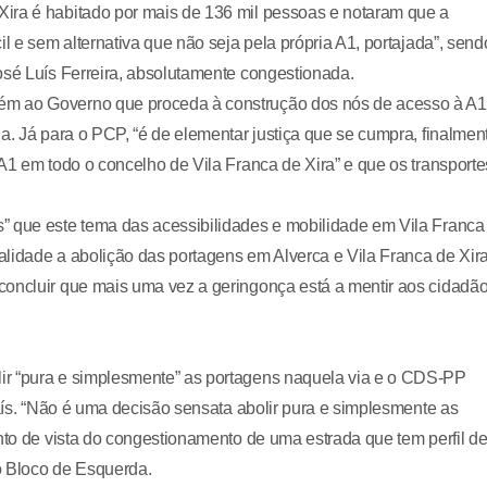
ira é habitado por mais de 136 mil pessoas e notaram que a
l e sem alternativa que não seja pela própria A1, portajada”, send
osé Luís Ferreira, absolutamente congestionada.
ém ao Governo que proceda à construção dos nós de acesso à A1
a. Já para o PCP, “é de elementar justiça que se cumpra, finalmen
A1 em todo o concelho de Vila Franca de Xira” e que os transporte
” que este tema das acessibilidades e mobilidade em Vila Franca
ealidade a abolição das portagens em Alverca e Vila Franca de Xira
concluir que mais uma vez a geringonça está a mentir aos cidadã
ir “pura e simplesmente” as portagens naquela via e o CDS-PP
país. “Não é uma decisão sensata abolir pura e simplesmente as
onto de vista do congestionamento de uma estrada que tem perfil d
o Bloco de Esquerda.