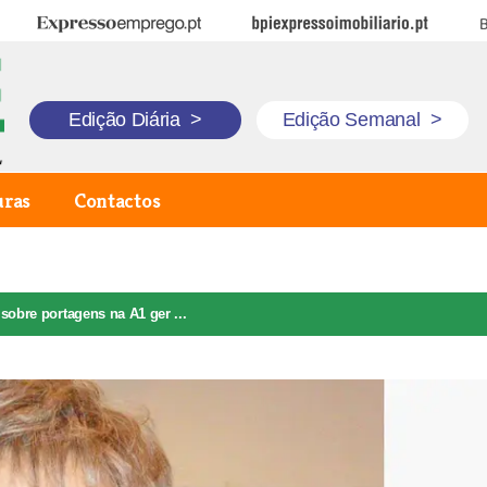
Expresso Emprego
BPI Expresso Imobiliário
B
Edição Diária
>
Edição Semanal
>
uras
Contactos
sobre portagens na A1 ger ...