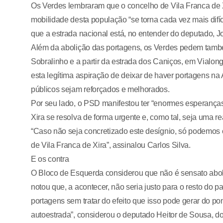
Os Verdes lembraram que o concelho de Vila Franca de X
mobilidade desta população “se torna cada vez mais difíci
que a estrada nacional está, no entender do deputado, J
Além da abolição das portagens, os Verdes pedem tamb
Sobralinho e a partir da estrada dos Caniços, em Vialong
esta legítima aspiração de deixar de haver portagens na 
públicos sejam reforçados e melhorados.
Por seu lado, o PSD manifestou ter “enormes esperanças
Xira se resolva de forma urgente e, como tal, seja uma r
“Caso não seja concretizado este desígnio, só podemos 
de Vila Franca de Xira”, assinalou Carlos Silva.
E os contra
O Bloco de Esquerda considerou que não é sensato abol
notou que, a acontecer, não seria justo para o resto do 
portagens sem tratar do efeito que isso pode gerar do p
autoestrada”, considerou o deputado Heitor de Sousa, d