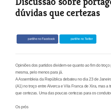
Discussão sobre portag
dúvidas que certezas
partilhe no Facebook
partilhe no Twitter
Opiniões dos partidos dividem-se quanto ao fim do troço 
mesma, pelo menos para já.
A Assembleia da República debateu no dia 23 de Janeiro
(A1) no troço entre Alverca e Vila Franca de Xira, mas a 
que certezas. Uma das poucas certezas para os condutor
Os prós