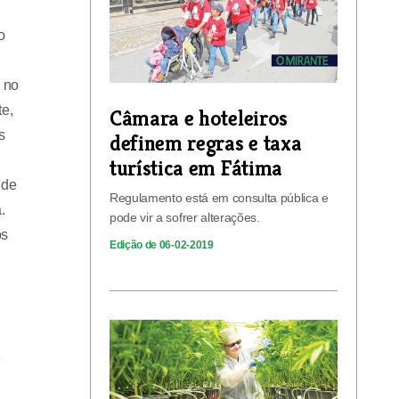
o
 no
te,
Câmara e hoteleiros
s
definem regras e taxa
turística em Fátima
 de
Regulamento está em consulta pública e
.
pode vir a sofrer alterações.
os
Edição de 06-02-2019
e