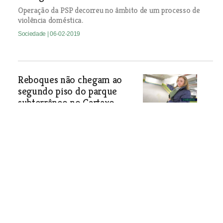
Operação da PSP decorreu no âmbito de um processo de
violência doméstica.
Sociedade
| 06-02-2019
Reboques não chegam ao
segundo piso do parque
subterrâneo no Cartaxo
Sempre que é necessário remover um
veículo devido a avaria, o reboque
bloqueia o acesso e impede saída de
outras viaturas.
Sociedade
| 06-02-2019
Escuteiros de Santarém vão ter sede por 30
anos na antiga EPC