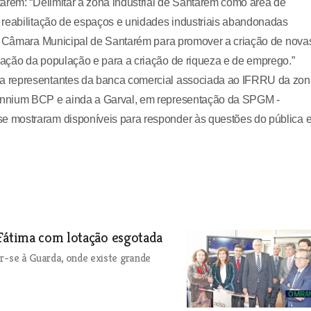
arém: “Delimitar a zona industrial de Santarém como área de
 reabilitação de espaços e unidades industriais abandonadas
la Câmara Municipal de Santarém para promover a criação de nova
ação da população e para a criação de riqueza e de emprego.”
a representantes da banca comercial associada ao IFRRU da zo
ennium BCP e ainda a Garval, em representação da SPGM -
 mostraram disponíveis para responder às questões do pública 
 Fátima com lotação esgotada
er-se à Guarda, onde existe grande