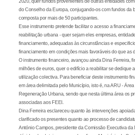
2020, quer fundos provenientes de outras entidades co
do Conselho da Europa, conjugando-os com fundos da banc
composta por mais de 50 participantes.
Esse instrumento pretende facilitar o acesso a financiam
reabilitação urbana - quer sejam eles empresas, entidad
financiamento, adequadas às circunstâncias e especificid
financiamento em condições mais favoráveis do que as 
O instrumento financeiro, avançou ainda Dina Ferreira, f
milhões de euros, quer o edifício a reabilitar se dediqu
utilização colectiva. Para beneficiar deste instrumento fin
em área delimitada pelo Município, isto é, na ARU - Ár
Regeneração Urbana, sendo que nesta última área os p
associadas aos FEEI.
Dina Ferreira esclareceu quanto às intervenções apoiadas
clarificado os presentes quanto ao processo de candidat
António Campos, presidente da Comissão Executiva da N