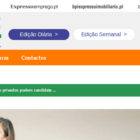
Expresso Emprego
BPI Expresso Imobiliário
B
Edição Diária
>
Edição Semanal
>
uras
Contactos
 privados podem candidata ...