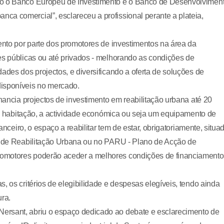
mo o Banco Europeu de Investimento e o Banco de Desenvolvimen
a comercial”, esclareceu a profissional perante a plateia,
ento por parte dos promotores de investimentos na área da
es públicas ou até privados - melhorando as condições de
ades dos projectos, e diversificando a oferta de soluções de
disponíveis no mercado.
inancia projectos de investimento em reabilitação urbana até 20
e a habitação, a actividade económica ou seja um equipamento de
anceiro, o espaço a reabilitar tem de estar, obrigatoriamente, situa
ea de Reabilitação Urbana ou no PARU - Plano de Acção de
romotores poderão aceder a melhores condições de financiamento
, os critérios de elegibilidade e despesas elegíveis, tendo ainda
ura.
ersant, abriu o espaço dedicado ao debate e esclarecimento de