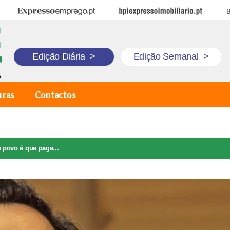
Expresso Emprego
BPI Expresso Imobiliário
B
Edição Diária
>
Edição Semanal
>
uras
Contactos
 povo é que paga...