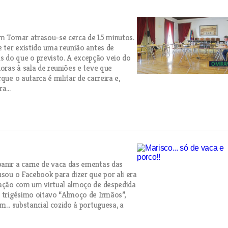
em Tomar atrasou-se cerca de 15 minutos.
e ter existido uma reunião antes de
 do que o previsto. A excepção veio do
horas à sala de reuniões e teve que
que o autarca é militar de carreira e,
a...
banir a carne de vaca das ementas das
usou o Facebook para dizer que por ali era
rmação com um virtual almoço de despedida
o trigésimo oitavo “Almoço de Irmãos”,
... substancial cozido à portuguesa, a