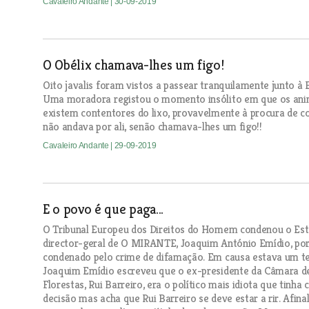
Cavaleiro Andante
| 30-09-2019
O Obélix chamava-lhes um figo!
Oito javalis foram vistos a passear tranquilamente junto à
Uma moradora registou o momento insólito em que os anim
existem contentores do lixo, provavelmente à procura de co
não andava por ali, senão chamava-lhes um figo!!
Cavaleiro Andante
| 29-09-2019
E o povo é que paga...
O Tribunal Europeu dos Direitos do Homem condenou o Est
director-geral de O MIRANTE, Joaquim António Emídio, po
condenado pelo crime de difamação. Em causa estava um te
Joaquim Emídio escreveu que o ex-presidente da Câmara de
Florestas, Rui Barreiro, era o político mais idiota que tinh
decisão mas acha que Rui Barreiro se deve estar a rir. Afinal