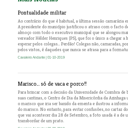
Pontualidade militar
Ao contrário do que é habitual, a última sessão camarária 
A presidente do município justificou o atraso com o facto d
almoço com todo o executivo municipal que se alongou mais
vereador Hélder Henriques (PS), que foi o único a chegar a 
esperar pelos colegas... Perdão! Colegas não, camaradas, por
pelos vistos, é daqueles que nunca se atrasa para a formatur
Cavaleiro Andante
| 01-10-2019
Marisco... só de vaca e porco!!
Para brincar com a decisão da Universidade de Coimbra de 
suas cantinas, o Centro de Dia da Misericórdia da Azinhaga 
o marisco que iria ser banido da ementa e ilustrou a info
do marisco. No entanto, para evitar confusões, no cartaz d
que vai acontecer dia 28 de Setembro, a foto usada é a de um
transbordar de um prato.